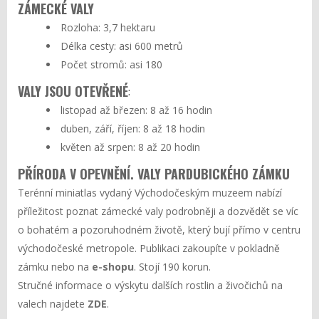
ZÁMECKÉ VALY
Rozloha: 3,7 hektaru
Délka cesty: asi 600 metrů
Počet stromů: asi 180
VALY JSOU OTEVŘENÉ
:
listopad až březen: 8 až 16 hodin
duben, září, říjen: 8 až 18 hodin
květen až srpen: 8 až 20 hodin
PŘÍRODA V OPEVNĚNÍ. VALY PARDUBICKÉHO ZÁMKU
Terénní miniatlas vydaný Východočeským muzeem nabízí
příležitost poznat zámecké valy podrobněji a dozvědět se víc
o bohatém a pozoruhodném životě, který bují přímo v centru
východočeské metropole. Publikaci zakoupíte v pokladně
zámku nebo na
e-shopu
. Stojí 190 korun.
Stručné informace o výskytu dalších rostlin a živočichů na
valech najdete
ZDE
.