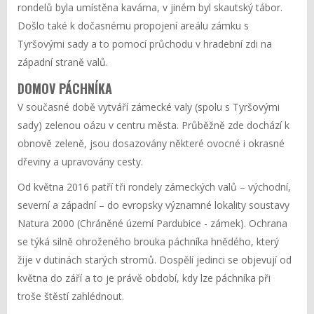
rondelů byla umístěna kavárna, v jiném byl skautský tábor.
Došlo také k dočasnému propojení areálu zámku s
Tyršovými sady a to pomocí průchodu v hradební zdi na
západní straně valů.
DOMOV PÁCHNÍKA
V současné době vytváří zámecké valy (spolu s Tyršovými
sady) zelenou oázu v centru města. Průběžně zde dochází k
obnově zeleně, jsou dosazovány některé ovocné i okrasné
dřeviny a upravovány cesty.
Od května 2016 patří tři rondely zámeckých valů – východní,
severní a západní – do evropsky významné lokality soustavy
Natura 2000 (Chráněné území Pardubice - zámek). Ochrana
se týká silně ohroženého brouka páchníka hnědého, který
žije v dutinách starých stromů. Dospělí jedinci se objevují od
května do září a to je právě období, kdy lze páchníka při
troše štěstí zahlédnout.