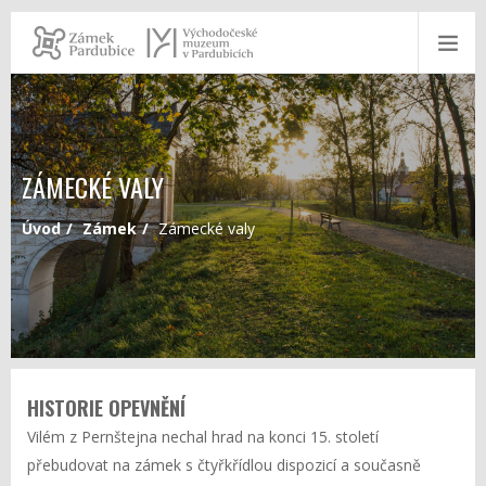
ZÁMECKÉ VALY
Úvod
Zámek
Zámecké valy
HISTORIE OPEVNĚNÍ
Vilém z Pernštejna nechal hrad na konci 15. století
přebudovat na zámek s čtyřkřídlou dispozicí a současně