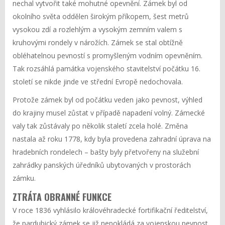
nechal vytvořit také mohutné opevnění. Zámek byl od
okolního světa oddělen širokým příkopem, šest metrů
vysokou zdí a rozlehlým a vysokým zemním valem s
kruhovými rondely v nárožích. Zámek se stal obtížně
obléhatelnou pevností s promyšleným vodním opevněním.
Tak rozsáhlá památka vojenského stavitelství počátku 16.
století se nikde jinde ve střední Evropě nedochovala.
Protože zámek byl od počátku veden jako pevnost, výhled
do krajiny musel zůstat v případě napadení volný. Zámecké
valy tak zůstávaly po několik staletí zcela holé. Změna
nastala až roku 1778, kdy byla provedena zahradní úprava na
hradebních rondelech – bašty byly přetvořeny na služební
zahrádky panských úředníků ubytovaných v prostorách
zámku.
ZTRÁTA OBRANNÉ FUNKCE
V roce 1836 vyhlásilo královéhradecké fortifikační ředitelství,
že pardubický zámek se již nepokládá za vojenskou pevnost.