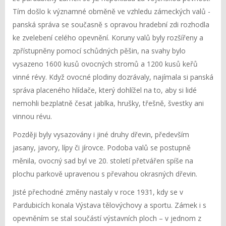
Tím došlo k významné obměně ve vzhledu zámeckých valů -
panská správa se současně s opravou hradební zdi rozhodla
ke zvelebení celého opevnění. Koruny valů byly rozšířeny a
zpřístupněny pomocí schůdných pěšin, na svahy bylo
vysazeno 1600 kusů ovocných stromů a 1200 kusů keřů
vinné révy. Když ovocné plodiny dozrávaly, najímala si panská
správa placeného hlídače, který dohlížel na to, aby si lidé
nemohli bezplatně česat jablka, hrušky, třešně, švestky ani
vinnou révu.
Později byly vysazovány i jiné druhy dřevin, především
jasany, javory, lípy či jírovce. Podoba valů se postupně
měnila, ovocný sad byl ve 20. století přetvářen spíše na
plochu parkově upravenou s převahou okrasných dřevin.
Jisté přechodné změny nastaly v roce 1931, kdy se v
Pardubicích konala Výstava tělovýchovy a sportu. Zámek i s
opevněním se stal součástí výstavních ploch – v jednom z