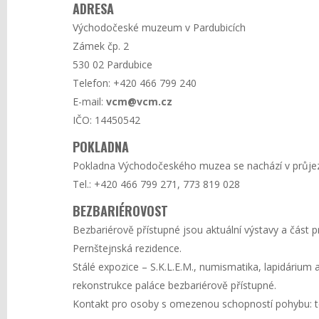
ADRESA
Východočeské muzeum v Pardubicích
Zámek čp. 2
530 02 Pardubice
Telefon: +420 466 799 240
E-mail:
vcm@vcm.cz
IČO: 14450542
POKLADNA
Pokladna Východočeského muzea se nachází v průje
Tel.: +420 466 799 271, 773 819 028
BEZBARIÉROVOST
Bezbariérově přístupné jsou aktuální výstavy a část 
Pernštejnská rezidence.
Stálé expozice – S.K.L.E.M., numismatika, lapidáriu
rekonstrukce paláce bezbariérově přístupné.
Kontakt pro osoby s omezenou schopností pohybu: te