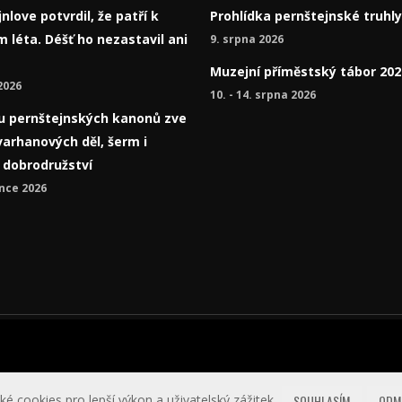
nlove potvrdil, že patří k
Prohlídka pernštejnské truhly
 léta. Déšť ho nezastavil ani
9. srpna 2026
Muzejní příměstský tábor 202
2026
10. - 14. srpna 2026
í u pernštejnských kanonů zve
varhanových děl, šerm i
á dobrodružství
nce 2026
icích
ké cookies pro lepší výkon a uživatelský zážitek.
SOUHLASÍM
ODM