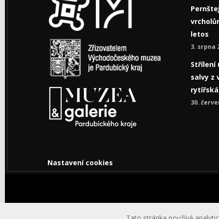
Pernštej
vrcholům
letos
3. srpna 
Střílen
salvy z 
rytířsk
30. červe
Nastavení cookies
© Copyright © 2026 Východočeské muzeum v Pardub
Tato stránka používá analytic