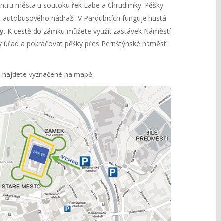
ntru města u soutoku řek Labe a Chrudimky. Pěšky
i autobusového nádraží. V Pardubicích funguje hustá
y
. K cestě do zámku můžete využít zastávek Náměstí
ý úřad a pokračovat pěšky přes Pernštýnské náměstí
y najdete vyznačené na mapě: