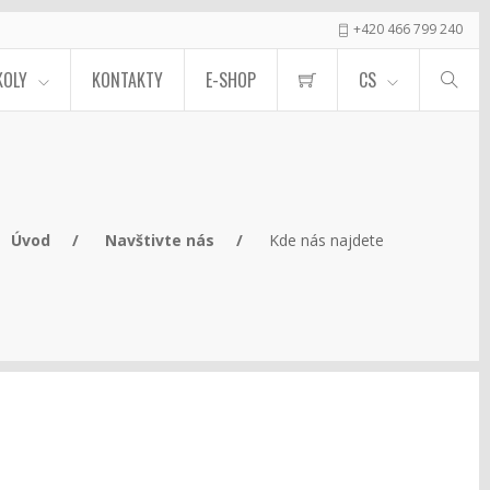
+420 466 799 240
KOLY
KONTAKTY
E-SHOP
CS
Úvod
Navštivte nás
Kde nás najdete