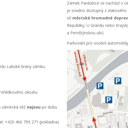
Zámek Pardubice se nachází v ce
je snadno dostupný z vlakového 
síť
městské hromadné doprav
Republiky, U Grandu nebo Krajsk
a Pernštýnskou ulicí.
Parkování pro osobní automobil
zdu Labské brány zámku.
prohlídkového okruhu
m a zámecká věž
nejsou
po dobu
l. +420 466 799 271 (pokladna).