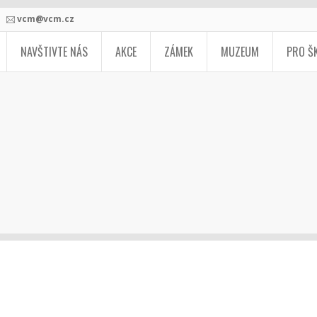
vcm@vcm.cz
NAVŠTIVTE NÁS
AKCE
ZÁMEK
MUZEUM
PRO Š