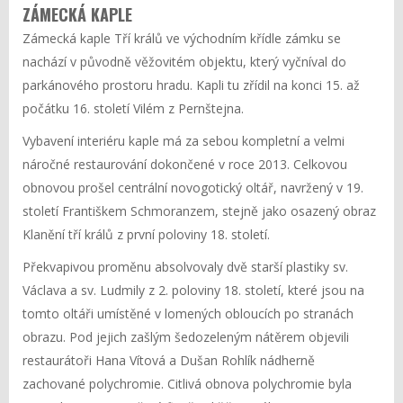
ZÁMECKÁ KAPLE
Zámecká kaple Tří králů ve východním křídle zámku se
nachází v původně věžovitém objektu, který vyčníval do
parkánového prostoru hradu. Kapli tu zřídil na konci 15. až
počátku 16. století Vilém z Pernštejna.
Vybavení interiéru kaple má za sebou kompletní a velmi
náročné restaurování dokončené v roce 2013. Celkovou
obnovou prošel centrální novogotický oltář, navržený v 19.
století Františkem Schmoranzem, stejně jako osazený obraz
Klanění tří králů z první poloviny 18. století.
Překvapivou proměnu absolvovaly dvě starší plastiky sv.
Václava a sv. Ludmily z 2. poloviny 18. století, které jsou na
tomto oltáři umístěné v lomených obloucích po stranách
obrazu. Pod jejich zašlým šedozeleným nátěrem objevili
restaurátoři Hana Vítová a Dušan Rohlík nádherně
zachované polychromie. Citlivá obnova polychromie byla