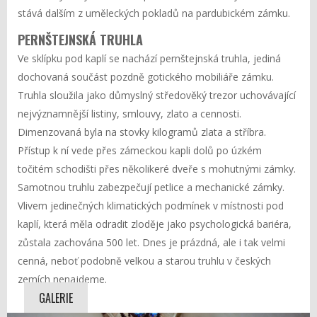
stává dalším z uměleckých pokladů na pardubickém zámku.
PERNŠTEJNSKÁ TRUHLA
Ve sklípku pod kaplí se nachází pernštejnská truhla, jediná
dochovaná součást pozdně gotického mobiliáře zámku.
Truhla sloužila jako důmyslný středověký trezor uchovávající
nejvýznamnější listiny, smlouvy, zlato a cennosti.
Dimenzovaná byla na stovky kilogramů zlata a stříbra.
Přístup k ní vede přes zámeckou kapli dolů po úzkém
točitém schodišti přes několikeré dveře s mohutnými zámky.
Samotnou truhlu zabezpečují petlice a mechanické zámky.
Vlivem jedinečných klimatických podmínek v místnosti pod
kaplí, která měla odradit zloděje jako psychologická bariéra,
zůstala zachována 500 let. Dnes je prázdná, ale i tak velmi
cenná, neboť podobně velkou a starou truhlu v českých
zemích nenajdeme.
GALERIE