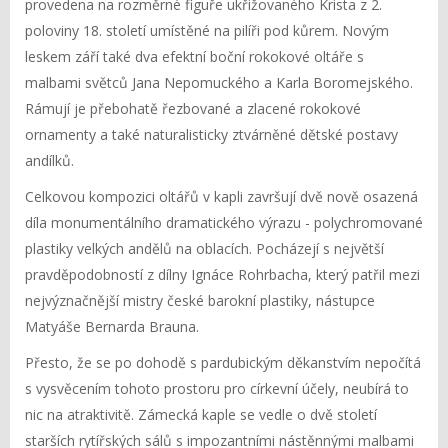
provedena na rozměrné figuře ukřižovaného Krista z 2.
poloviny 18. století umístěné na pilíři pod kůrem. Novým
leskem září také dva efektní boční rokokové oltáře s
malbami světců Jana Nepomuckého a Karla Boromejského.
Rámují je přebohatě řezbované a zlacené rokokové
ornamenty a také naturalisticky ztvárněné dětské postavy
andílků.
Celkovou kompozici oltářů v kapli završují dvě nově osazená
díla monumentálního dramatického výrazu - polychromované
plastiky velkých andělů na oblacích. Pocházejí s největší
pravděpodobností z dílny Ignáce Rohrbacha, který patřil mezi
nejvýznačnější mistry české barokní plastiky, nástupce
Matyáše Bernarda Brauna.
Přesto, že se po dohodě s pardubickým děkanstvím nepočítá
s vysvěcením tohoto prostoru pro církevní účely, neubírá to
nic na atraktivitě. Zámecká kaple se vedle o dvě století
starších rytířských sálů s impozantními nástěnnými malbami