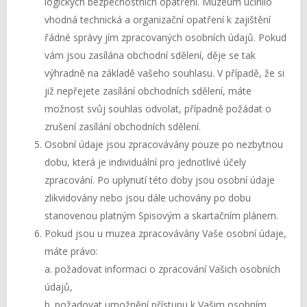
logických bezpečnostních opatření. Muzeum učinilo
vhodná technická a organizační opatření k zajištění
řádné správy jím zpracovaných osobních údajů. Pokud
vám jsou zasílána obchodní sdělení, děje se tak
výhradně na základě vašeho souhlasu. V případě, že si
již nepřejete zasílání obchodních sdělení, máte
možnost svůj souhlas odvolat, případně požádat o
zrušení zasílání obchodních sdělení.
Osobní údaje jsou zpracovávány pouze po nezbytnou
dobu, která je individuální pro jednotlivé účely
zpracování. Po uplynutí této doby jsou osobní údaje
zlikvidovány nebo jsou dále uchovány po dobu
stanovenou platným Spisovým a skartačním plánem.
Pokud jsou u muzea zpracovávány Vaše osobní údaje,
máte právo:
a. požadovat informaci o zpracování Vašich osobních
údajů,
b. požadovat umožnění přístupu k Vašim osobním