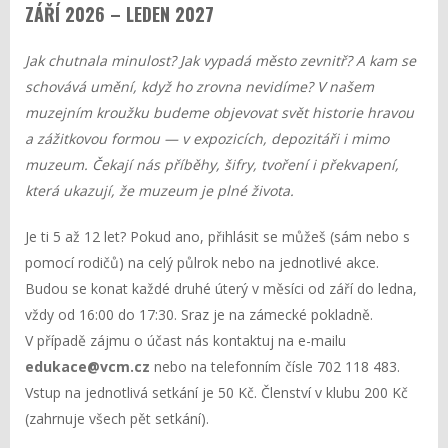
ZÁŘÍ 2026 – LEDEN 2027
Jak chutnala minulost? Jak vypadá město zevnitř? A kam se
schovává umění, když ho zrovna nevidíme? V našem
muzejním kroužku budeme objevovat svět historie hravou
a zážitkovou formou — v expozicích, depozitáři i mimo
muzeum. Čekají nás příběhy, šifry, tvoření i překvapení,
která ukazují, že muzeum je plné života.
Je ti 5 až 12 let? Pokud ano, přihlásit se můžeš (sám nebo s
pomocí rodičů) na celý půlrok nebo na jednotlivé akce.
Budou se konat každé druhé úterý v měsíci od září do ledna,
vždy od 16:00 do 17:30. Sraz je na zámecké pokladně.
V případě zájmu o účast nás kontaktuj na e-mailu
edukace@vcm.cz
nebo na telefonním čísle 702 118 483.
Vstup na jednotlivá setkání je 50 Kč. Členství v klubu 200 Kč
(zahrnuje všech pět setkání).