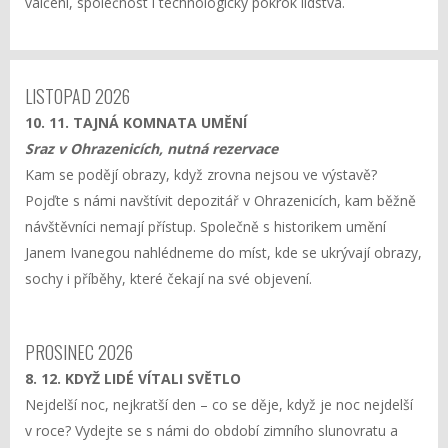
válčení, společnost i technologický pokrok lidstva.
LISTOPAD 2026
10. 11. TAJNÁ KOMNATA UMĚNÍ
Sraz v Ohrazenicích, nutná rezervace
Kam se podějí obrazy, když zrovna nejsou ve výstavě?
Pojďte s námi navštívit depozitář v Ohrazenicích, kam běžně
návštěvníci nemají přístup. Společně s historikem umění
Janem Ivanegou nahlédneme do míst, kde se ukrývají obrazy,
sochy i příběhy, které čekají na své objevení.
PROSINEC 2026
8. 12. KDYŽ LIDÉ VÍTALI SVĚTLO
Nejdelší noc, nejkratší den – co se děje, když je noc nejdelší
v roce? Vydejte se s námi do období zimního slunovratu a