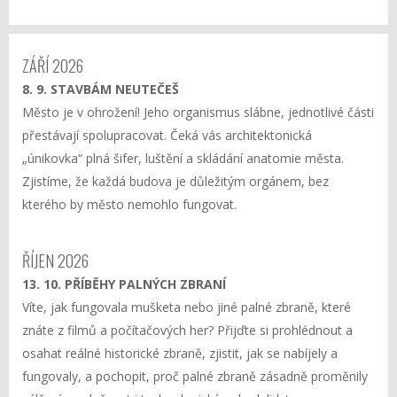
ZÁŘÍ 2026
8. 9. STAVBÁM NEUTEČEŠ
Město je v ohrožení! Jeho organismus slábne, jednotlivé části
přestávají spolupracovat. Čeká vás architektonická
„únikovka“ plná šifer, luštění a skládání anatomie města.
Zjistíme, že každá budova je důležitým orgánem, bez
kterého by město nemohlo fungovat.
ŘÍJEN 2026
13. 10. PŘÍBĚHY PALNÝCH ZBRANÍ
Víte, jak fungovala mušketa nebo jiné palné zbraně, které
znáte z filmů a počítačových her? Přijďte si prohlédnout a
osahat reálné historické zbraně, zjistit, jak se nabíjely a
fungovaly, a pochopit, proč palné zbraně zásadně proměnily