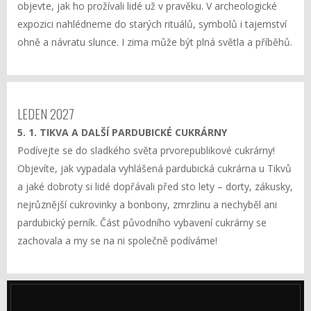
objevte, jak ho prožívali lidé už v pravěku. V archeologické
expozici nahlédneme do starých rituálů, symbolů i tajemství
ohně a návratu slunce. I zima může být plná světla a příběhů.
LEDEN 2027
5. 1. TIKVA A DALŠÍ PARDUBICKÉ CUKRÁRNY
Podívejte se do sladkého světa prvorepublikové cukrárny!
Objevíte, jak vypadala vyhlášená pardubická cukrárna u Tikvů
a jaké dobroty si lidé dopřávali před sto lety – dorty, zákusky,
nejrůznější cukrovinky a bonbony, zmrzlinu a nechyběl ani
pardubický perník. Část původního vybavení cukrárny se
zachovala a my se na ni společně podíváme!