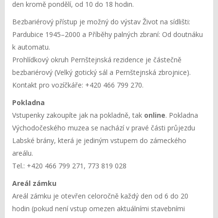
den kromě pondělí, od 10 do 18 hodin.
Bezbariérový přístup je možný do výstav Život na sídlišti:
Pardubice 1945–2000 a Příběhy palných zbraní: Od doutnáku
k automatu.
Prohlídkový okruh Pernštejnská rezidence je částečně
bezbariérový (Velký gotický sál a Pernštejnská zbrojnice).
Kontakt pro vozíčkáře: +420 466 799 270.
Pokladna
Vstupenky zakoupíte jak na pokladně, tak
online
. Pokladna
Východočeského muzea se nachází v pravé části průjezdu
Labské brány, která je jediným vstupem do zámeckého
areálu.
Tel.: +420 466 799 271, 773 819 028
Areál zámku
Areál zámku je otevřen celoročně každý den od 6 do 20
hodin (pokud není vstup omezen aktuálními stavebními