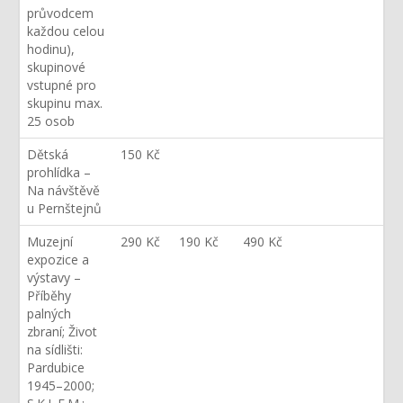
průvodcem
každou celou
hodinu),
skupinové
vstupné pro
skupinu max.
25 osob
Dětská
150 Kč
prohlídka –
Na návštěvě
u Pernštejnů
Muzejní
290 Kč
190 Kč
490 Kč
expozice a
výstavy –
Příběhy
palných
zbraní; Život
na sídlišti:
Pardubice
1945–2000;