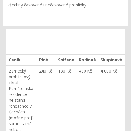
Všechny časované i nečasované prohlídky
Ceník
Plné
Snížené
Rodinné
Skupinové
Zámecký
240 Kč
130 Kč
480 Kč
4 000 Kč
prohlídkový
okruh –
Pernštejnská
rezidence –
nejstarší
renesance v
Čechách
(možné projít
samostatně
nebo s