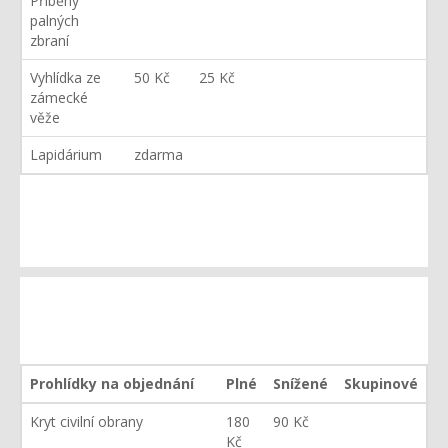
Příběhy
palných
zbraní
Vyhlídka ze
50 Kč
25 Kč
zámecké
věže
Lapidárium
zdarma
Prohlídky na objednání
Plné
Snížené
Skupinové
Kryt civilní obrany
180
90 Kč
Kč