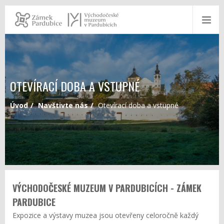
OTEVÍRACÍ DOBA A VSTUPNÉ
Úvod
Navštivte nás
Otevírací doba a vstupné
VÝCHODOČESKÉ MUZEUM V PARDUBICÍCH - ZÁMEK
PARDUBICE
Expozice a výstavy muzea jsou otevřeny celoročně každý