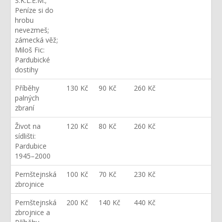
S.K.L.E.M.;
Peníze si do
hrobu
nevezmeš;
zámecká věž;
Miloš Fic:
Pardubické
dostihy
Příběhy
130 Kč
90 Kč
260 Kč
palných
zbraní
Život na
120 Kč
80 Kč
260 Kč
sídlišti:
Pardubice
1945–2000
Pernštejnská
100 Kč
70 Kč
230 Kč
zbrojnice
Pernštejnská
200 Kč
140 Kč
440 Kč
zbrojnice a