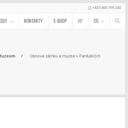
+420 466 799 240
KOLY
KONTAKTY
E-SHOP
CS
Muzeum
Obnova zámku a muzea v Pardubicích