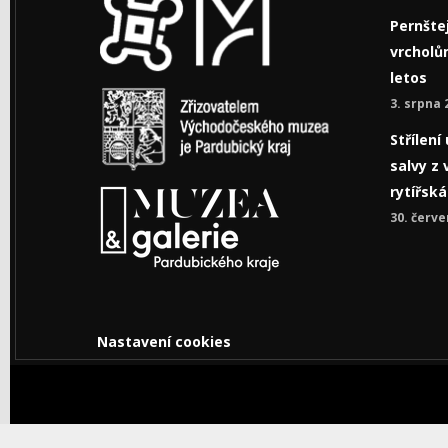
Pernštej
vrcholům
letos
3. srpna 
Střílen
salvy z 
rytířsk
30. červe
Nastavení cookies
© Copyright © 2026 Východočeské muzeum v Pardub