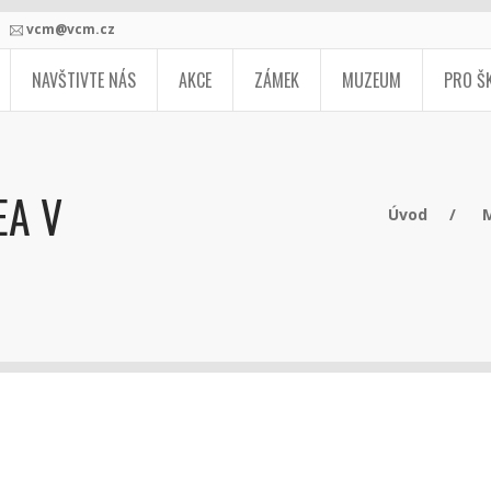
vcm@vcm.cz
NAVŠTIVTE NÁS
AKCE
ZÁMEK
MUZEUM
PRO Š
EA V
Úvod