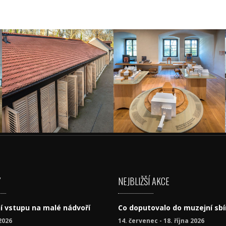
Y
NEJBLIŽŠÍ AKCE
í vstupu na malé nádvoří
Co doputovalo do muzejní sbí
2026
14. červenec - 18. října 2026