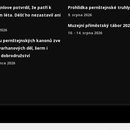
nlove potvrdil, že patří k
Prohlídka pernštejnské truhly
 léta. Déšť ho nezastavil ani
9. srpna 2026
Muzejní příměstský tábor 202
2026
10. - 14. srpna 2026
í u pernštejnských kanonů zve
varhanových děl, šerm i
á dobrodružství
nce 2026
icích