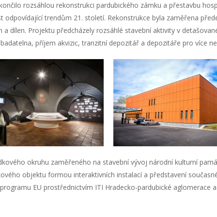
ončilo rozsáhlou rekonstrukci pardubického zámku a přestavbu hosp
st odpovídající trendům 21. století. Rekonstrukce byla zaměřena pře
 a dílen. Projektu předcházely rozsáhlé stavební aktivity v detašovan
, badatelna, příjem akvizic, tranzitní depozitář a depozitáře pro více
dkového okruhu zaměřeného na stavební vývoj národní kulturní pamá
vého objektu formou interaktivních instalací a představení současnéh
 programu EU prostřednictvím ITI Hradecko-pardubické aglomerace a 