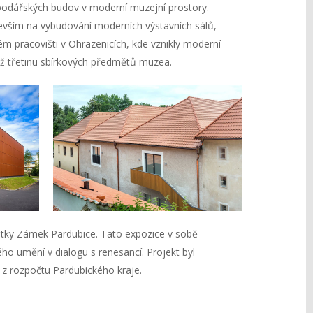
odářských budov v moderní muzejní prostory.
devším na vybudování moderních výstavních sálů,
ém pracovišti v Ohrazenicích, kde vznikly moderní
 než třetinu sbírkových předmětů muzea.
tky Zámek Pardubice. Tato expozice v sobě
o umění v dialogu s renesancí. Projekt byl
z rozpočtu Pardubického kraje.