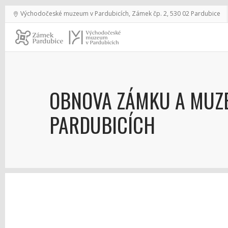
Východočeské muzeum v Pardubicích, Zámek čp. 2, 530 02 Pardubice
OBNOVA ZÁMKU A MUZ
PARDUBICÍCH