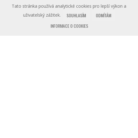
Tato stránka používá analytické cookies pro lepší výkon a
uživatelský zážitek.
SOUHLASÍM
ODMÍTÁM
INFORMACE O COOKIES
NOVINKY
ARCHITEKTURA VE
SLUŽBĚ TELEGRAFIE
22. SRPNA 2026
OD 13 H, PROHLÍDKA PO MĚSTĚ, NUTNÁ
REZERVACE
CO U NÁS NAJDETE